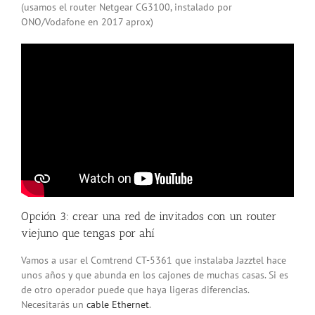
(usamos el router Netgear CG3100, instalado por
ONO/Vodafone en 2017 aprox)
Opción 3: crear una red de invitados con un router
viejuno que tengas por ahí
Vamos a usar el Comtrend CT-5361 que instalaba Jazztel hace
unos años y que abunda en los cajones de muchas casas. Si es
de otro operador puede que haya ligeras diferencias.
Necesitarás un
cable Ethernet
.